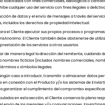
no solicitados con fines comerciales, ideológicos o carit
be cualquier uso del servicio con fines ilegales o delictivo
ducción de datos y el envío de mensajes a través del servici
 incluidos los derechos de propiedad intelectual.
a el Cliente ejecutar sus propios procesos o programas, 
sAnonimo. El Cliente también debe abstenerse de utiliza
restación de los servicios a otros usuarios.
zar de manera legal la dirección del remitente, cuidando d
a nombres ficticios (incluidos nombres comerciales, nombr
 términos o símbolos ilegales.
ningún caso a introducir, transmitir o almacenar datos per
 o en conexión con el Producto y/o los sistemas de Envia
a garantizar el cumplimiento del compromiso especifica
ulados en esta sección, el Cliente conserva la plena resp
del envío de los mensajes y/o comunicaciones. EnviarSms