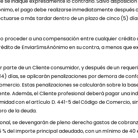
e se indique expresamente lo contrario. Salvo disposición 
nimo, el pago debe realizarse inmediatamente después de
ctuarse a más tardar dentro de un plazo de cinco (5) días
aso proceder a una compensación entre cualquier crédito 
édito de EnviarSmsAnónimo en su contra, a menos que exi
or parte de un Cliente consumidor, y después de un reque
14) días, se aplicarán penalizaciones por demora de conf
Comercio. Estas penalizaciones se calcularán sobre la bas
gente. Además, el Cliente profesional deberá pagar una in
idad con el artículo D. 441-5 del Código de Comercio, sin 
bro de la deuda.
esional, se devengarán de pleno derecho gastos de cobranz
15 % del importe principal adeudado, con un mínimo de 40 