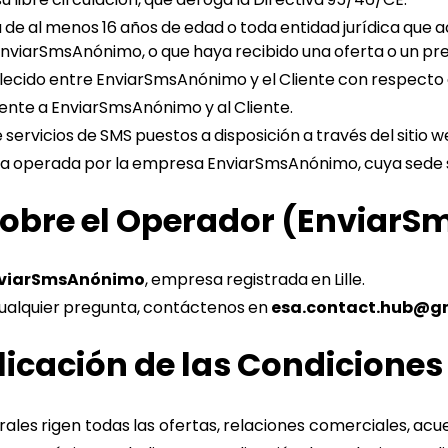
 de al menos 16 años de edad o toda entidad jurídica que a
nviarSmsAnónimo, o que haya recibido una oferta o un pre
ecido entre EnviarSmsAnónimo y el Cliente con respecto al
nte a EnviarSmsAnónimo y al Cliente.
e servicios de SMS puestos a disposición a través del siti
 operada por la empresa EnviarSmsAnónimo, cuya sede soc
 sobre el Operador (Enviar
EnviarSmsAnónimo
, empresa registrada en Lille.
ualquier pregunta, contáctenos en
esa.contact.hub@g
licación de las Condiciones
les rigen todas las ofertas, relaciones comerciales, acue