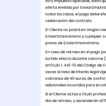
otro impuesto aplicable, salvo qu
oferta emitida por EnviarSmsAnó
todos los casos, el pago debe efe
celebración del contrato.
El Cliente no podrá en ningún c
EnviarSmsAnónimo y cualquier cr
previo de EnviarSmsAnónimo.
En caso de retraso en el pago p
surtido efecto durante catorce (
artículo L. 441-10 del Código de 
veces la tasa de interés legal vi
cobranza de 40 euros, de conform
adicionales incurridos para el co
Si el Cliente actúa a título prof
día de retraso, y ascenderán al 