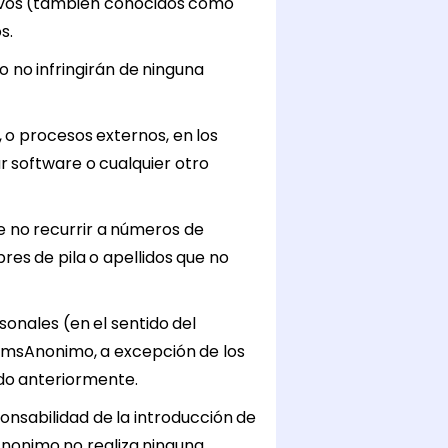
ativos (también conocidos como
s.
o no infringirán de ninguna
o procesos externos, en los
r software o cualquier otro
e no recurrir a números de
es de pila o apellidos que no
sonales (en el sentido del
rSmsAnonimo, a excepción de los
do anteriormente.
onsabilidad de la introducción de
Anonimo no realiza ninguna