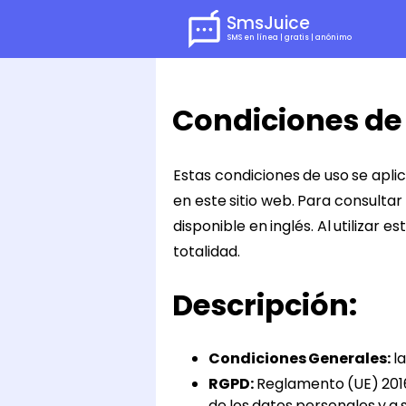
SmsJuice
SMS en línea | gratis | anónimo
Condiciones de
Estas condiciones de uso se apli
en este sitio web. Para consultar
disponible en inglés. Al utilizar
totalidad.
Descripción:
Condiciones Generales:
la
RGPD:
Reglamento (UE) 2016/
de los datos personales y a 