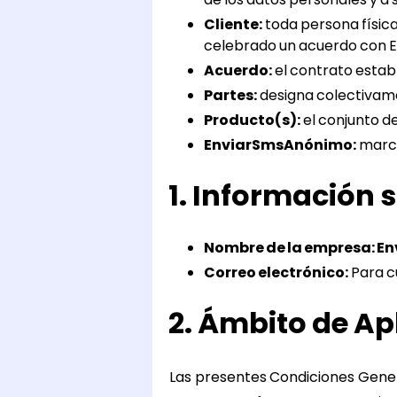
Cliente:
toda persona física
celebrado un acuerdo con E
Acuerdo:
el contrato establ
Partes:
designa colectivame
Producto(s):
el conjunto d
EnviarSmsAnónimo:
marca
1. Información
Nombre de la empresa: 
Correo electrónico:
Para c
2. Ámbito de Ap
Las presentes Condiciones Genera