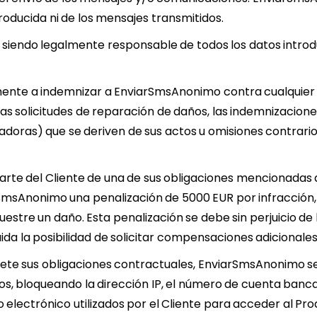
troducida ni de los mensajes transmitidos.
e siendo legalmente responsable de todos los datos intro
mente a indemnizar a EnviarSmsAnonimo contra cualquier
, las solicitudes de reparación de daños, las indemnizacione
doras) que se deriven de sus actos u omisiones contrarios
arte del Cliente de una de sus obligaciones mencionadas
sAnonimo una penalización de 5000 EUR por infracción, 
uestre un daño. Esta penalización se debe sin perjuicio de
da la posibilidad de solicitar compensaciones adicionales
spete sus obligaciones contractuales, EnviarSmsAnonimo s
os, bloqueando la dirección IP, el número de cuenta banca
o electrónico utilizados por el Cliente para acceder al Pro