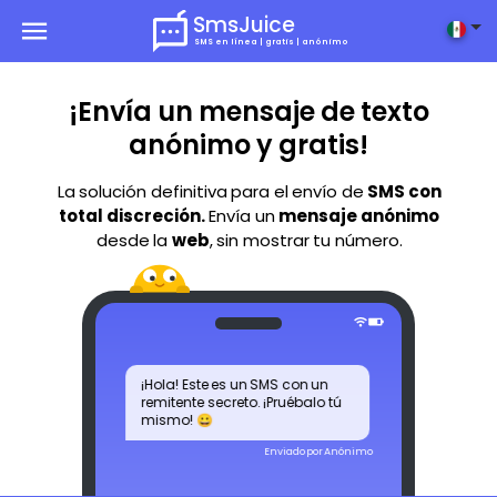
SmsJuice
SMS en línea | gratis | anónimo
¡Envía un mensaje de texto
anónimo y gratis!
La solución definitiva para el envío de
SMS con
total discreción.
Envía un
mensaje anónimo
desde la
web
, sin mostrar tu número.
¡Hola! Este es un SMS con un
remitente secreto. ¡Pruébalo tú
mismo! 😀
Enviado por Anónimo