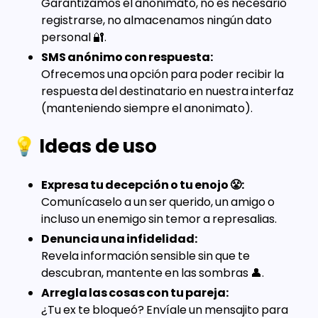
Garantizamos el anonimato, no es necesario
registrarse, no almacenamos ningún dato
personal 🔐.
SMS anónimo con respuesta:
Ofrecemos una opción para poder recibir la
respuesta del destinatario en nuestra interfaz
(manteniendo siempre el anonimato).
💡 Ideas de uso
Expresa tu decepción o tu enojo 😤:
Comunícaselo a un ser querido, un amigo o
incluso un enemigo sin temor a represalias.
Denuncia una infidelidad:
Revela información sensible sin que te
descubran, mantente en las sombras 👤.
Arregla las cosas con tu pareja:
¿Tu ex te bloqueó? Envíale un mensajito para